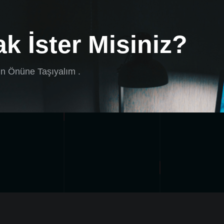
k İster Misiniz?
zin Önüne Taşıyalım .